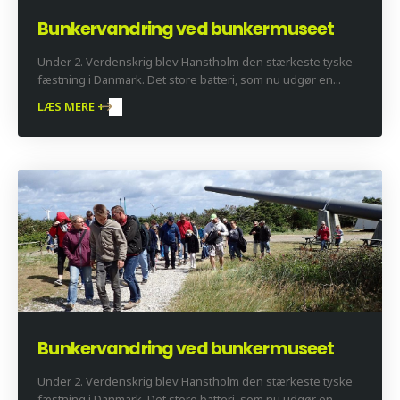
Bunkervandring ved bunkermuseet
Under 2. Verdenskrig blev Hanstholm den stærkeste tyske
fæstning i Danmark. Det store batteri, som nu udgør en...
LÆS MERE +
Bunkervandring ved bunkermuseet
Under 2. Verdenskrig blev Hanstholm den stærkeste tyske
fæstning i Danmark. Det store batteri, som nu udgør en...