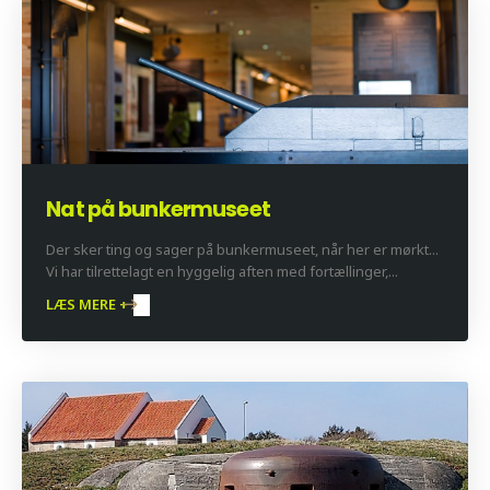
Nat på bunkermuseet
Der sker ting og sager på bunkermuseet, når her er mørkt...
Vi har tilrettelagt en hyggelig aften med fortællinger,...
LÆS MERE +