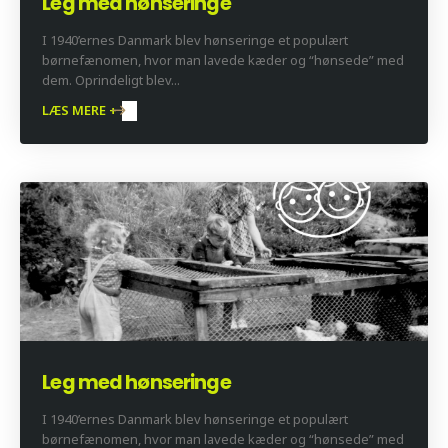
Leg med hønseringe
I 1940’ernes Danmark blev hønseringe et populært
børnefænomen, hvor man lavede kæder og “hønsede” med
dem. Oprindeligt blev...
LÆS MERE +
Leg med hønseringe
I 1940’ernes Danmark blev hønseringe et populært
børnefænomen, hvor man lavede kæder og “hønsede” med