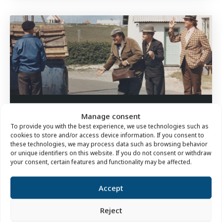
I Olsen-Bandens fodspor
Manage consent
To provide you with the best experience, we use technologies such as
Fortælling og vandring. Hanstholm og dens bunkere spiller
cookies to store and/or access device information. If you consent to
en central rolle i filmklassikeren "Olsen-Banden i Jylland" fra
these technologies, we may process data such as browsing behavior
1971. Vi...
or unique identifiers on this website. If you do not consent or withdraw
your consent, certain features and functionality may be affected.
LÆS MERE +
Accept
Reject