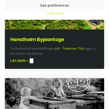
See preferences
Cookie Policy
Hanstholm Byplantage
I anledning af særudstillingen
LÆ – Træernes Thy
tager vi
på skovtur og oplever...
LÆS MERE +