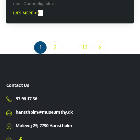
dem. Oprindeligt blev...
LÆS MERE +
...
1
2
13
Contact Us
97 96 17 36
hanstholm@museumthy.dk
Molevej 29, 7730 Hanstholm