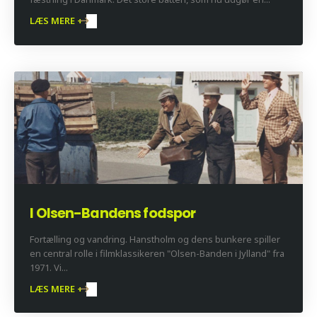
LÆS MERE +
I Olsen-Bandens fodspor
Fortælling og vandring. Hanstholm og dens bunkere spiller
en central rolle i filmklassikeren "Olsen-Banden i Jylland" fra
1971. Vi...
LÆS MERE +