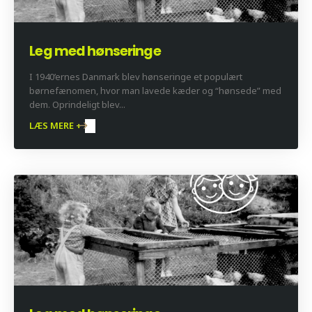
Leg med hønseringe
I 1940’ernes Danmark blev hønseringe et populært
børnefænomen, hvor man lavede kæder og “hønsede” med
dem. Oprindeligt blev...
LÆS MERE +