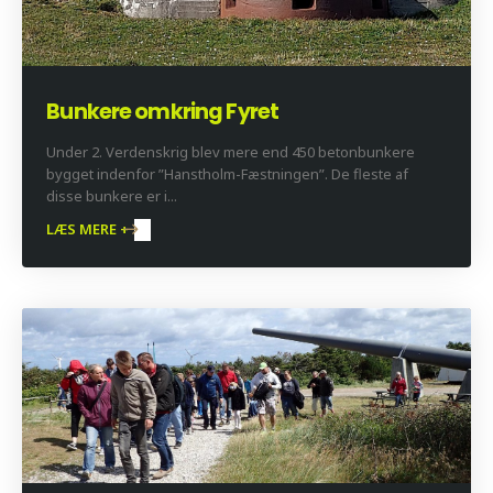
Bunkere omkring Fyret
Under 2. Verdenskrig blev mere end 450 betonbunkere
bygget indenfor ”Hanstholm-Fæstningen”. De fleste af
disse bunkere er i...
LÆS MERE +