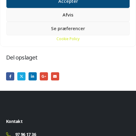
Accepter
50 kr. for andre.
Afvis
Der serveres kaffe/the, brød medbringer man selv.
Se præferencer
Cookie Policy
Del opslaget
Kontakt
97 96 17 36