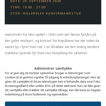
DATE: 29. SEPTEMBER 2026
TIME: 19:00 - 21:00
STED: HILLERSLEV KONFIRMANDSTUE
Hanstholm Fyr blev opført i 1843 som det første fyrtårn på
den jyske vestkyst, og bortset fra krigsårene har der siden da
været lys i fyret hver nat. I en årrække var det endog Verdens
stærkest lysende fyr med stor betydning for søfarten.
Charlotte Boje H. Andersen fortæller om fyrets funktion og
Administrer samtykke
historie – og om mennesker og liv på og omkring fyret.
For at give dig de bedste oplevelser bruger vi teknologier som
cookies til at gemme og/eller få adgang til enhedsoplysninger. Hvis du
Arr. i samarbejde med Hillerslev-Kåstrup Foredragsforening.
giver dit samtykke til disse teknologier, kan vi behandle data som f.eks.
browsingadfærd eller unikke ID'er på dette websted. Hvis du ikke giver
dit samtykke eller trækker dit samtykke tilbage, kan det have en negativ
Sted: Hillerslev Konfirmandstue, Skovstedvej 4, Hillerslev.
indvirkning på visse funktioner og egenskaber.
Pris: 25 kr. for medlemmer af foredragsforeningen,