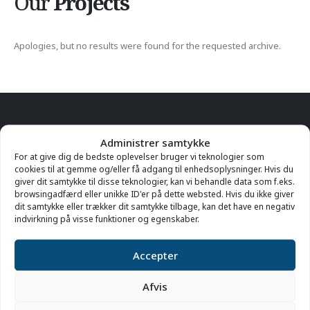
Our
Projects
Apologies, but no results were found for the requested archive.
Administrer samtykke
For at give dig de bedste oplevelser bruger vi teknologier som
Kontakt
cookies til at gemme og/eller få adgang til enhedsoplysninger. Hvis du
giver dit samtykke til disse teknologier, kan vi behandle data som f.eks.
97 96 17 36
browsingadfærd eller unikke ID'er på dette websted. Hvis du ikke giver
dit samtykke eller trækker dit samtykke tilbage, kan det have en negativ
indvirkning på visse funktioner og egenskaber.
hanstholm@museumthy.dk
Molevej 29, 7730 Hanstholm
Accepter
Afvis