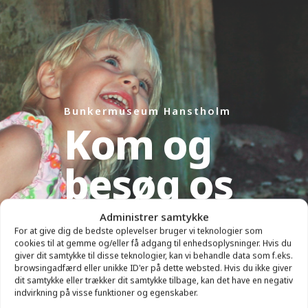
Bunkermuseum Hanstholm
Kom og
besøg os
Administrer samtykke
Mange spændende historier for alle aldre
For at give dig de bedste oplevelser bruger vi teknologier som
cookies til at gemme og/eller få adgang til enhedsoplysninger. Hvis du
giver dit samtykke til disse teknologier, kan vi behandle data som f.eks.
MUSEUMSBUNKEREN
browsingadfærd eller unikke ID'er på dette websted. Hvis du ikke giver
dit samtykke eller trækker dit samtykke tilbage, kan det have en negativ
indvirkning på visse funktioner og egenskaber.