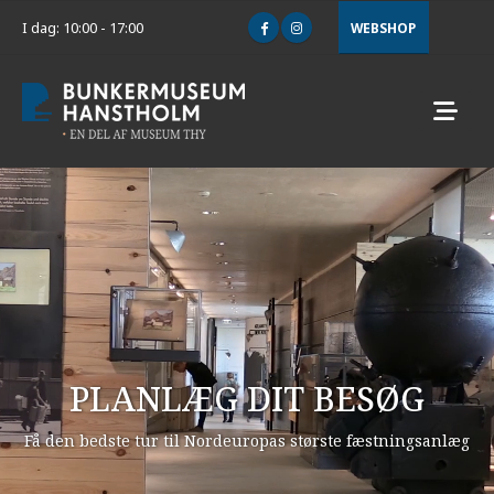
I dag: 10:00 - 17:00
WEBSHOP
PLANLÆG DIT BESØG
Få den bedste tur til Nordeuropas største fæstningsanlæg