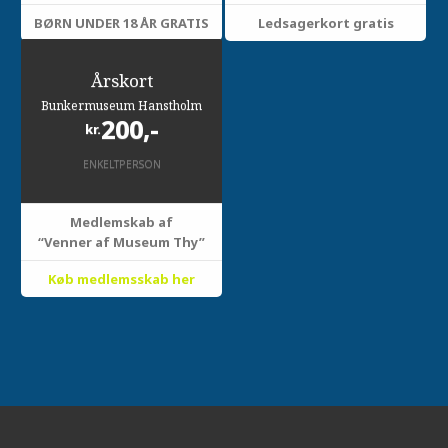
BØRN UNDER 18 ÅR GRATIS
Ledsagerkort gratis
Årskort
Bunkermuseum Hanstholm
200,-
kr.
ENKELTPERSON
Medlemskab af
“Venner af Museum Thy”
Køb medlemsskab her