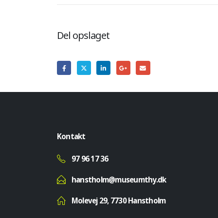
Del opslaget
Kontakt
97 96 17 36
hanstholm@museumthy.dk
Molevej 29, 7730 Hanstholm