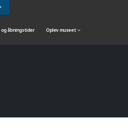
P
r og åbningstider
Oplev museet