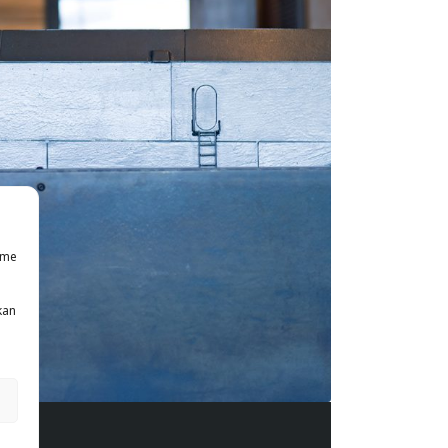
mme
kan