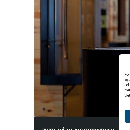
For
og/
tek
det
det