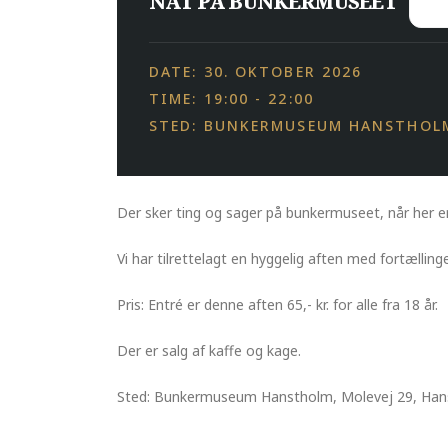
NAT PÅ BUNKERMUSEET
DATE: 30. OKTOBER 2026
TIME: 19:00 - 22:00
STED: BUNKERMUSEUM HANSTHOL
Der sker ting og sager på bunkermuseet, når her er
Vi har tilrettelagt en hyggelig aften med fortælling
Pris: Entré er denne aften 65,- kr. for alle fra 18 år.
Der er salg af kaffe og kage.
Sted: Bunkermuseum Hanstholm, Molevej 29, Ha