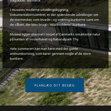
slagskibet ”Bismarck”.
I museets moderne udstillingsbygning,
Dokumentationscentret, er der spændende udstillinger om
de mennesker, som levede i og omkring bunkerne samt om
de våben, der blev brugt i ”Atlantvoldens” bunkere.
Museet ligger placeret i noget af Danmarks smukkeste natur
på kanten af Vesterhavet og Nationalpark Thy.
Hele sommeren kan man køre med det gamle
ammunitionstog, som kører gennem nogle af de store
bunkere.
PLANLÆG DIT BESØG