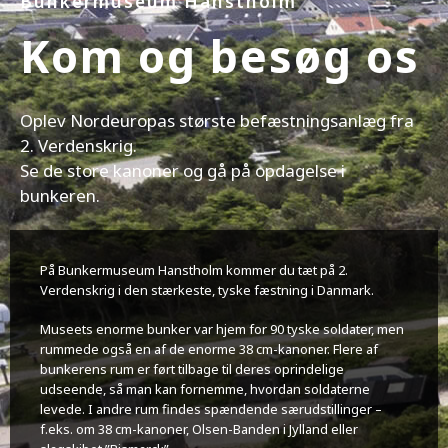
Bunkermuseum Hanstholm
Kom og besøg os
Oplev Nordeuropas største befæstningsanlæg fra
2. Verdenskrig.
Se de store kanoner og gå på opdagelse i
bunkeren.
På Bunkermuseum Hanstholm kommer du tæt på 2.
Verdenskrig i den stærkeste, tyske fæstning i Danmark.
Museets enorme bunker var hjem for 90 tyske soldater, men
rummede også en af de enorme 38 cm-kanoner. Flere af
bunkerens rum er ført tilbage til deres oprindelige
udseende, så man kan fornemme, hvordan soldaterne
levede. I andre rum findes spændende særudstillinger –
f.eks. om 38 cm-kanoner, Olsen-Banden i Jylland eller