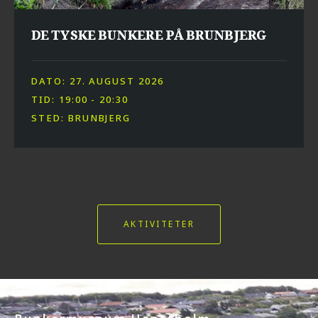
DE TYSKE BUNKERE PÅ BRUNBJERG
DATO: 27. AUGUST 2026
TID: 19:00 - 20:30
STED: BRUNBJERG
Kom og besøg os
AKTIVITETER
I am text block. Click edit button to change this text. Lorem ipsum dolor sit
amet, consectetur adipiscing elit. Ut elit tellus, luctus nec ullamcorper mattis,
pulvinar dapibus leo.
PLANLÆG DIT BESØG