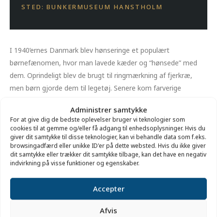
STED: BUNKERMUSEUM HANSTHOLM
I 1940’ernes Danmark blev hønseringe et populært
børnefænomen, hvor man lavede kæder og “hønsede” med
dem. Oprindeligt blev de brugt til ringmærkning af fjerkræ,
men børn gjorde dem til legetøj. Senere kom farverige
plastversioner, som stadig findes i dag.
Administrer samtykke
For at give dig de bedste oplevelser bruger vi teknologier som
På Bunkermuseum Hanstholm kan børn i efterårsferien prøve
cookies til at gemme og/eller få adgang til enhedsoplysninger. Hvis du
at “hønse” og opleve den sjove
giver dit samtykke til disse teknologier, kan vi behandle data som f.eks.
browsingadfærd eller unikke ID'er på dette websted. Hvis du ikke giver
historie bag.
dit samtykke eller trækker dit samtykke tilbage, kan det have en negativ
indvirkning på visse funktioner og egenskaber.
Pris:
Entré.
Accepter
Sted:
Bunkermuseum Hanstholm, Molevej 29, Hanstholm
Afvis