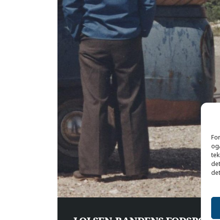
For
og/
tek
det
det