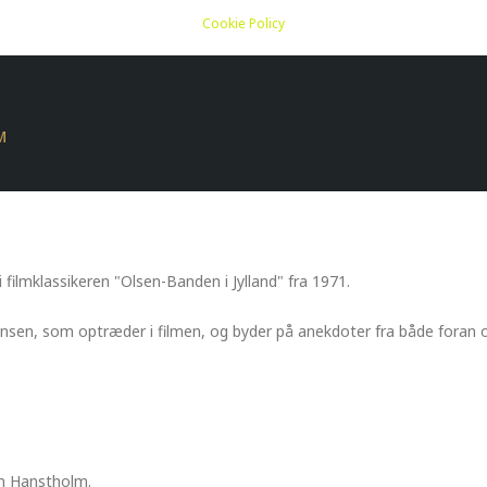
I HANSTHOLM
Cookie Policy
M
 filmklassikeren "Olsen-Banden i Jylland" fra 1971.
grænsen, som optræder i filmen, og byder på anekdoter fra både foran
m Hanstholm.