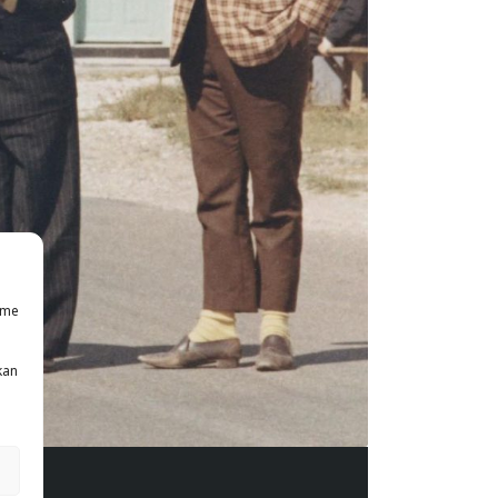
mme
kan