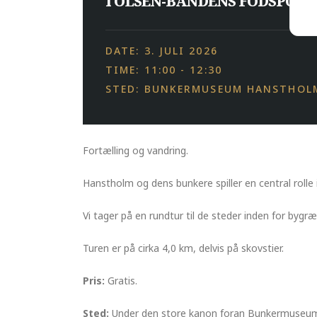
I OLSEN-BANDENS FODSPOR 
DATE: 3. JULI 2026
TIME: 11:00 - 12:30
STED: BUNKERMUSEUM HANSTHOL
Fortælling og vandring.
Hanstholm og dens bunkere spiller en central rolle i
Vi tager på en rundtur til de steder inden for by
Turen er på cirka 4,0 km, delvis på skovstier.
Pris:
Gratis.
Sted:
Under den store kanon foran Bunkermuseu