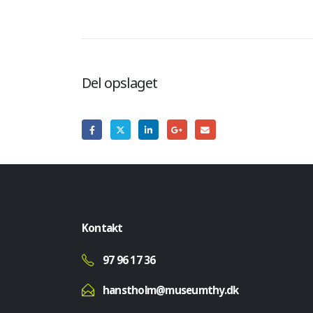
Del opslaget
Kontakt
97 96 17 36
hanstholm@museumthy.dk