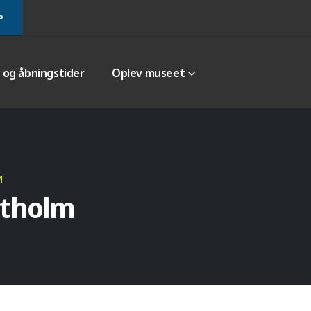
P
r og åbningstider
Oplev museet
M
stholm