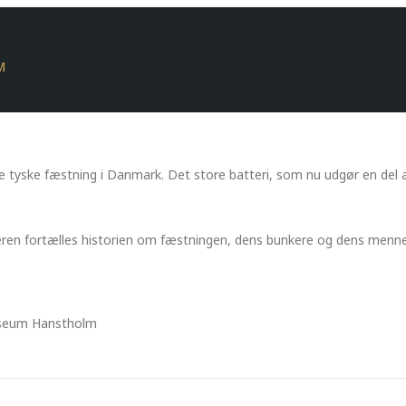
M
e tyske fæstning i Danmark. Det store batteri, som nu udgør en de
ren fortælles historien om fæstningen, dens bunkere og dens menne
useum Hanstholm