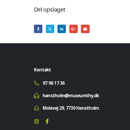
Del opslaget
Kontakt
97 96 17 36
hanstholm@museumthy.dk
Molevej 29, 7730 Hanstholm