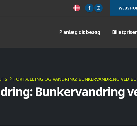
WEBSHO
Planlæg dit besøg
Billetprise
NTS
FORTÆLLING OG VANDRING: BUNKERVANDRING VED B
andring: Bunkervandring 