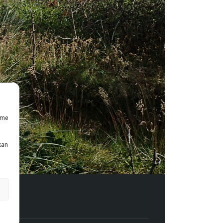
mme
kan