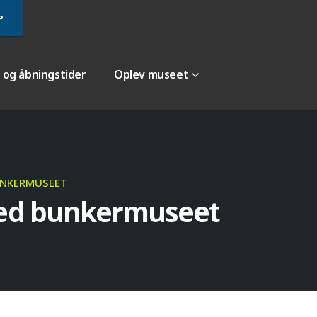
P
r og åbningstider
Oplev museet
UNKERMUSEET
ved bunkermuseet