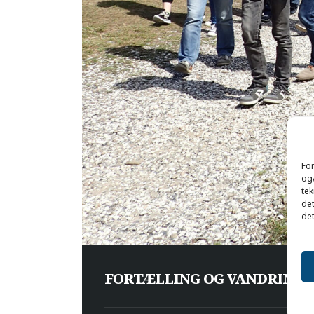
For
og/
tek
det
det
FORTÆLLING OG VANDRING: