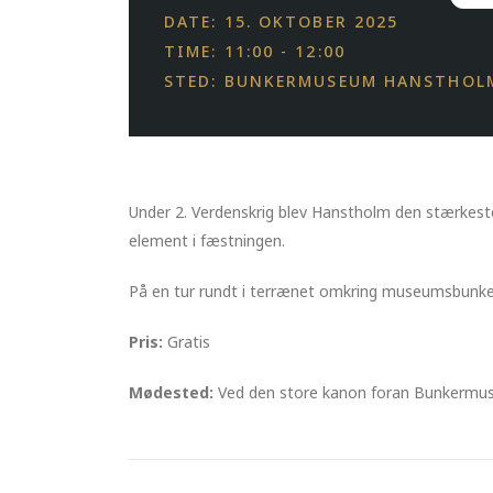
DATE: 15. OKTOBER 2025
TIME: 11:00 - 12:00
STED: BUNKERMUSEUM HANSTHOL
Under 2. Verdenskrig blev Hanstholm den stærkest
element i fæstningen.
På en tur rundt i terrænet omkring museumsbunke
Pris:
Gratis
Mødested:
Ved den store kanon foran Bunkerm