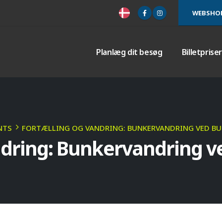
WEBSHO
Planlæg dit besøg
Billetprise
NTS
FORTÆLLING OG VANDRING: BUNKERVANDRING VED B
andring: Bunkervandring 