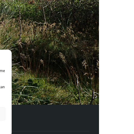
mme
kan