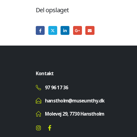
Del opslaget
Kontakt
97 96 17 36
hanstholm@museumthy.dk
Molevej 29, 7730 Hanstholm