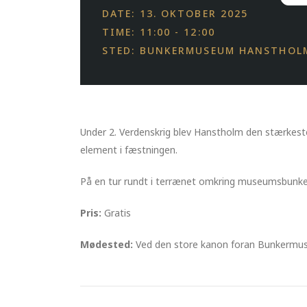
DATE: 13. OKTOBER 2025
TIME: 11:00 - 12:00
STED: BUNKERMUSEUM HANSTHOL
Under 2. Verdenskrig blev Hanstholm den stærkest
element i fæstningen.
På en tur rundt i terrænet omkring museumsbunke
Pris:
Gratis
Mødested:
Ved den store kanon foran Bunkerm