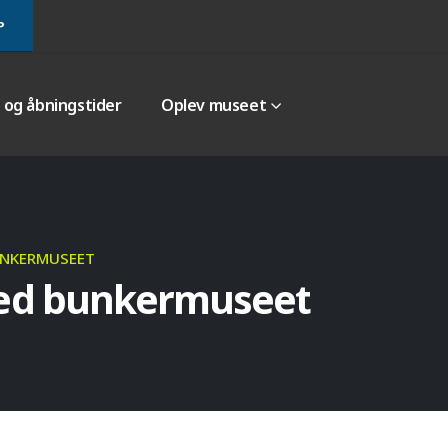
P
r og åbningstider
Oplev museet
UNKERMUSEET
ved bunkermuseet