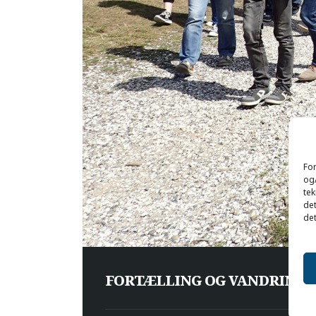
For
og/
tek
det
det
FORTÆLLING OG VANDRING: