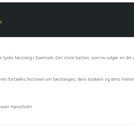
M
e tyske fæstning i Danmark. Det store batteri, som nu udgør en de
ren fortælles historien om fæstningen, dens bunkere og dens menne
useum Hanstholm