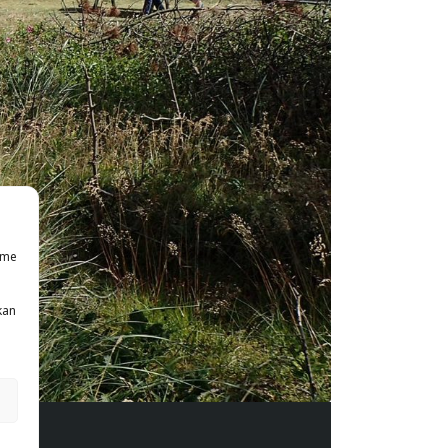
mme
kan