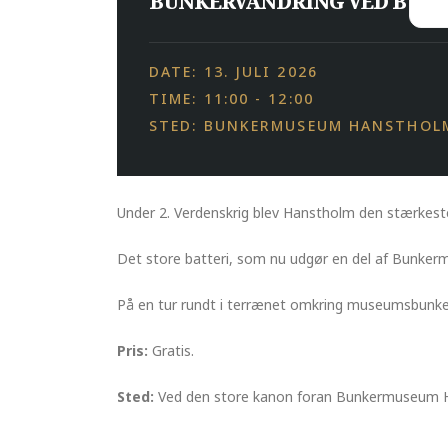
BUNKERVANDRING VED BUN
DATE: 13. JULI 2026
TIME: 11:00 - 12:00
STED: BUNKERMUSEUM HANSTHOL
Under 2. Verdenskrig blev Hanstholm den stærkest
Det store batteri, som nu udgør en del af Bunker
På en tur rundt i terrænet omkring museumsbunke
Pris:
Gratis.
Sted:
Ved den store kanon foran Bunkermuseum H