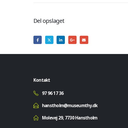
Del opslaget
Kontakt
97 96 17 36
hanstholm@museumthy.dk
Molevej 29, 7730 Hanstholm