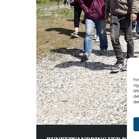
For
og/
tek
det
det