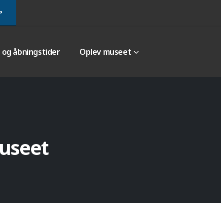
P
r og åbningstider
Oplev museet
useet