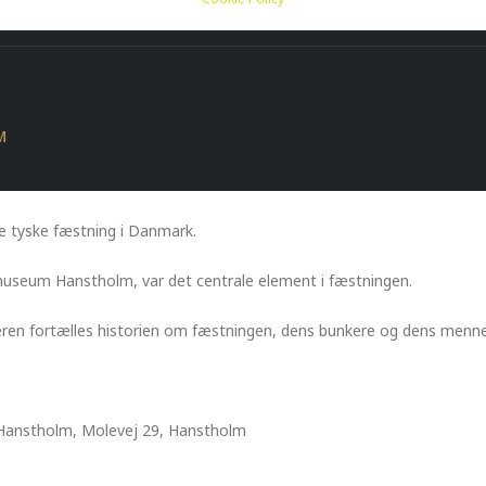
KERMUSEET
M
e tyske fæstning i Danmark.
museum Hanstholm, var det centrale element i fæstningen.
ren fortælles historien om fæstningen, dens bunkere og dens menne
anstholm, Molevej 29, Hanstholm