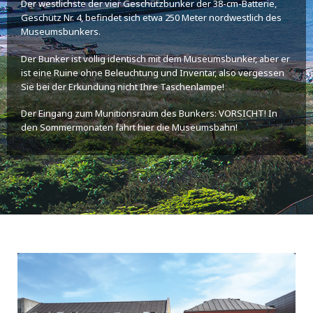
Der westlichste der vier Geschützbunker der 38-cm-Batterie,
Geschütz Nr. 4, befindet sich etwa 250 Meter nordwestlich des
Museumsbunkers.
Der Bunker ist völlig identisch mit dem Museumsbunker, aber er
ist eine Ruine ohne Beleuchtung und Inventar, also vergessen
Sie bei der Erkundung nicht Ihre Taschenlampe!
Der Eingang zum Munitionsraum des Bunkers: VORSICHT! In
den Sommermonaten fährt hier die Museumsbahn!