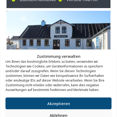
Zustimmung verwalten
20 Min. von Hanstholm entfernt
Um Ihnen das bestmögliche Erlebnis zu bieten, verwenden wir
Technologien wie Cookies, um Geräteinformationen zu speichern
und/oder darauf zuzugreifen. Wenn Sie diesen Technologien
zustimmen, können wir Daten wie beispielsweise Ihr Surfverhalten
oder eindeutige IDs auf dieser Website verarbeiten. Wenn Sie Ihre
VORUPØR-MUSEUM
Zustimmung nicht erteilen oder widerrufen, kann dies negative
Auswirkungen auf bestimmte Funktionen und Merkmale haben.
Im alten Haus des Bootsbauers finden Sie das
Akzeptieren
gemütlichste Museum in Thy. In der alten Bootswerft
können Sie ein traditionell geklinkertes Boot und eine
Ablehnen