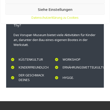
Reihe von Werkzeugen aus der Fischerei, dem
Bootsbau und den Rettungsdiensten sehen. Im
Siehe Einstellungen
Inneren des Hauses erzählen wir Geschichten über die
Menschen an der Küste und ihre Beziehung zu den
Datenschutzerklärung zu Cookies
Beeren der Dünenheide. Was ist der Geschmack von
Thy?
Das Vorupør-Museum bietet viele Aktivitäten für Kinder
an, darunter den Bau eines eigenen Bootes in der
Werkstatt.
KÜSTENKULTUR
WORKSHOP
KINDERFREUNDLICH
ERNÄHRUNGSMITTELKULTUR
DER GESCHMACK
HYGGE.
DEINES