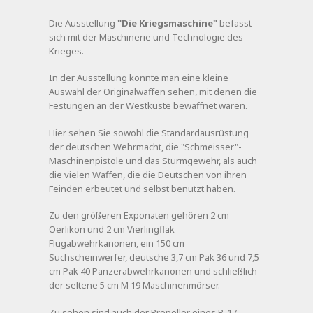
Die Ausstellung
"Die Kriegsmaschine"
befasst
sich mit der Maschinerie und Technologie des
Krieges.
In der Ausstellung konnte man eine kleine
Auswahl der Originalwaffen sehen, mit denen die
Festungen an der Westküste bewaffnet waren.
Hier sehen Sie sowohl die Standardausrüstung
der deutschen Wehrmacht, die "Schmeisser"-
Maschinenpistole und das Sturmgewehr, als auch
die vielen Waffen, die die Deutschen von ihren
Feinden erbeutet und selbst benutzt haben.
Zu den größeren Exponaten gehören 2 cm
Oerlikon und 2 cm Vierlingflak
Flugabwehrkanonen, ein 150 cm
Suchscheinwerfer, deutsche 3,7 cm Pak 36 und 7,5
cm Pak 40 Panzerabwehrkanonen und schließlich
der seltene 5 cm M 19 Maschinenmörser.
Zu sehen sind auch der Propeller eines B-17-