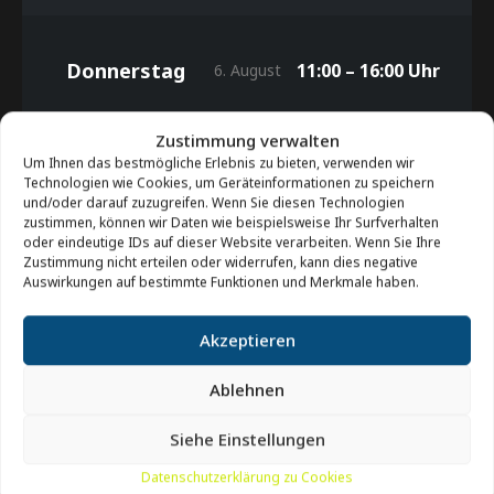
Donnerstag
11:00 – 16:00 Uhr
6. August
Zustimmung verwalten
Um Ihnen das bestmögliche Erlebnis zu bieten, verwenden wir
Freitag
11:00 – 16:00 Uhr
7. August
Technologien wie Cookies, um Geräteinformationen zu speichern
und/oder darauf zuzugreifen. Wenn Sie diesen Technologien
zustimmen, können wir Daten wie beispielsweise Ihr Surfverhalten
oder eindeutige IDs auf dieser Website verarbeiten. Wenn Sie Ihre
Zustimmung nicht erteilen oder widerrufen, kann dies negative
Auswirkungen auf bestimmte Funktionen und Merkmale haben.
Samstag
11:00 – 16:00 Uhr
8. August
Akzeptieren
Ablehnen
Sonntag
11:00 – 16:00 Uhr
9. August
Siehe Einstellungen
Datenschutzerklärung zu Cookies