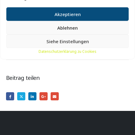
Die Tour ist ca. 4 Kilometer lang, teilweise auf Waldwegen.
Akzeptieren
Treffpunkt:
Unter der großen Kanone vor dem
Ablehnen
Bunkermuseum Hanstholm.
Siehe Einstellungen
Preis:
Kostenlos.
Datenschutzerklärung zu Cookies
Beitrag teilen