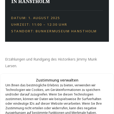
IN HANSTHOLM
DATUM: 1. AUGUST 2025
UHRZEIT: 11:00 – 12:30 UHR
STANDORT: BUNKERMUSEUM HANSTHOLM
Erzählungen und Rundgang des Historikers Jimmy Munk
Larsen.
Hanstholm und seine Bunker spielen eine zentrale Rolle in
Zustimmung verwalten
dem Kultfilm "Die Olsenbande in Jütland" von 1971.
Um Ihnen das bestmögliche Erlebnis zu bieten, verwenden wir
Technologien wie Cookies, um Geräteinformationen zu speichern
und/oder darauf zuzugreifen. Wenn Sie diesen Technologien
Wir besichtigen die Drehorte innerhalb der Stadtgrenzen, die
zustimmen, können wir Daten wie beispielsweise Ihr Surfverhalten
im Film vorkommen, und erzählen Anekdoten vor und hinter
oder eindeutige IDs auf dieser Website verarbeiten. Wenn Sie Ihre
Zustimmung nicht erteilen oder widerrufen, kann dies negative
der Kamera.
Auswirkungen auf bestimmte Funktionen und Merkmale haben.