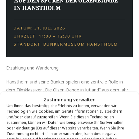
AUF DEN SPUREN DER OLSENBANDE
IN HANSTHOLM
DATUM: 31. JULI 2026
UHRZEIT: 11:00 – 12:30 UHR
STANDORT: BUNKERMUSEUM HANSTHOLM
Erzählung und Wanderung.
Hanstholm und seine Bunker spielen eine zentrale Rolle in
dem Filmklassiker „Die Olsen-Bande in Jütland“ aus dem Jahr
1971.
Zustimmung verwalten
Um Ihnen das bestmögliche Erlebnis zu bieten, verwenden wir
Technologien wie Cookies, um Geräteinformationen zu speichern
Wir besichtigen die Drehorte innerhalb der Stadtgrenzen, die
und/oder darauf zuzugreifen. Wenn Sie diesen Technologien
im Film vorkommen, und erzählen Anekdoten vor und hinter
zustimmen, können wir Daten wie beispielsweise Ihr Surfverhalten
der Kamera.
oder eindeutige IDs auf dieser Website verarbeiten. Wenn Sie Ihre
Zustimmung nicht erteilen oder widerrufen, kann dies negative