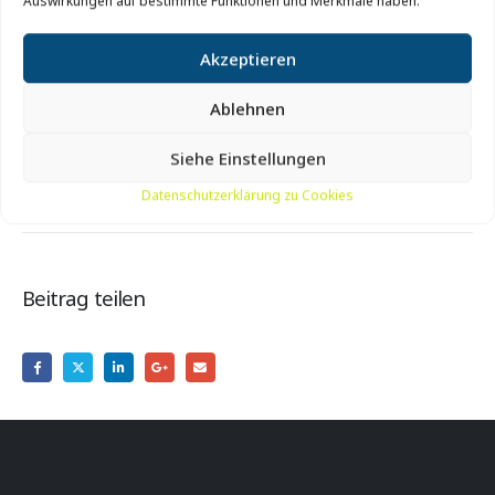
Auswirkungen auf bestimmte Funktionen und Merkmale haben.
Die Strecke ist etwa 4,0 km lang und verläuft teilweise auf
Waldwegen.
Akzeptieren
Preis:
Kostenlos.
Ablehnen
Ort:
Unter der großen Kanone vor dem Bunker-Museum
Siehe Einstellungen
Hanstholm.
Datenschutzerklärung zu Cookies
Beitrag teilen