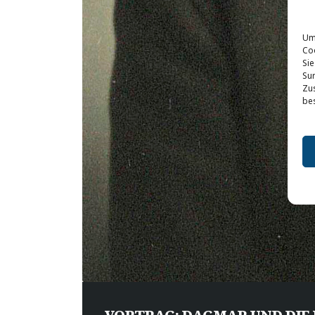
Um
Co
Sie
Sur
Zus
be