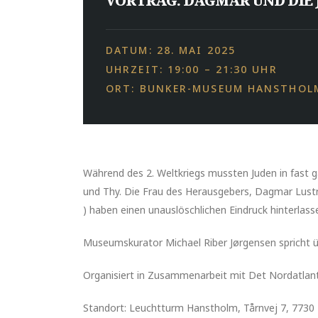
VORTRAG: DAGMAR UND DIE 
DATUM: 28. MAI 2025
UHRZEIT: 19:00 – 21:30 UHR
ORT: BUNKER-MUSEUM HANSTHOL
Während des 2. Weltkriegs mussten Juden in fast g
und Thy. Die Frau des Herausgebers, Dagmar Lustrup
) haben einen unauslöschlichen Eindruck hinterlas
Museumskurator
Michael Riber Jørgensen spricht 
Organisiert in Zusammenarbeit mit Det Nordatlanti
Standort: Leuchtturm Hanstholm, Tårnvej 7, 773