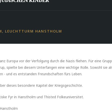
JÜDISCHEN KINDER
M, LEUCHTTURM HANSTHOLM
anz Europa vor der Verfolgung durch die Nazis fliehen. Für eine Grup
, spielte bei diesem Unterfangen eine wichtige Rolle. Sowohl sie als
sen - und es entstanden Freundschaften fürs Leben.
über dieses besondere Kapitel der Kriegsgeschichte.
ske Fyr in Hanstholm und Thisted Folkeuniversitet.
0 Hanstholm