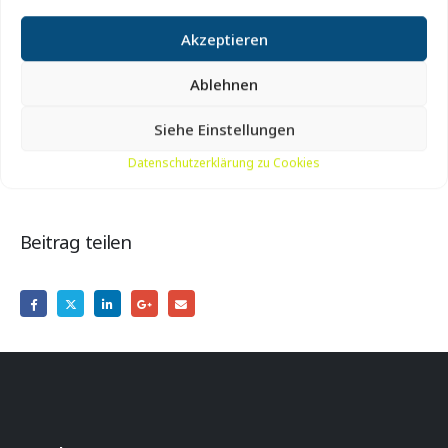
Hanstholm.
Akzeptieren
Preis:
Kostenlos
Ablehnen
Standort:
Bunkermuseum Hanstholm, Molevej 29, 7730
Hanstholm
Siehe Einstellungen
Datenschutzerklärung zu Cookies
Beitrag teilen