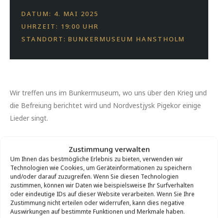
DATUM: 4. MAI 2025
UHRZEIT: 19:00 UHR
STANDORT: BUNKERMUSEUM HANSTHOLM
Wir treffen uns im Bunkermuseum, wo uns über den Krieg und
die Befreiung berichtet wird und Nordvestjysk Pigekor einige
Lieder singt.
Anschließend wandern oder fahren Sie zum Leuchtturm von
Zustimmung verwalten
Hanstholm, wo die Veranstaltung mit Gesang und Erzählungen
Um Ihnen das bestmögliche Erlebnis zu bieten, verwenden wir
über die Botschaft der Befreiung fortgesetzt wird.
Technologien wie Cookies, um Geräteinformationen zu speichern
und/oder darauf zuzugreifen. Wenn Sie diesen Technologien
zustimmen, können wir Daten wie beispielsweise Ihr Surfverhalten
Es werden Bier, Wasser und Kaffee verkauft.
oder eindeutige IDs auf dieser Website verarbeiten. Wenn Sie Ihre
Zustimmung nicht erteilen oder widerrufen, kann dies negative
Organisiert in Zusammenarbeit mit Det Nordatlantiske Fyr in
Auswirkungen auf bestimmte Funktionen und Merkmale haben.