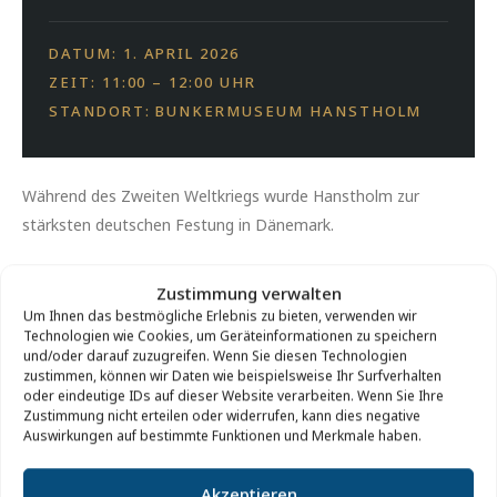
DATUM: 1. APRIL 2026
ZEIT: 11:00 – 12:00 UHR
STANDORT: BUNKERMUSEUM HANSTHOLM
Während des Zweiten Weltkriegs wurde Hanstholm zur
stärksten deutschen Festung in Dänemark.
Die große Batterie, die heute Teil des Bunker-Museums
Zustimmung verwalten
Hanstholm ist, war das zentrale Element der Festung.
Um Ihnen das bestmögliche Erlebnis zu bieten, verwenden wir
Technologien wie Cookies, um Geräteinformationen zu speichern
Ein Rundgang durch das Gelände um den Museumsbunker
und/oder darauf zuzugreifen. Wenn Sie diesen Technologien
zustimmen, können wir Daten wie beispielsweise Ihr Surfverhalten
erzählt die Geschichte der Festung, ihrer Bunker und ihrer
oder eindeutige IDs auf dieser Website verarbeiten. Wenn Sie Ihre
Bewohner.
Zustimmung nicht erteilen oder widerrufen, kann dies negative
Auswirkungen auf bestimmte Funktionen und Merkmale haben.
Preis:
Kostenlos.
Akzeptieren