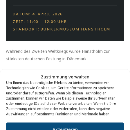
DATUM: 4. APRIL 2026
ZEIT: 11:00 – 12:00 UHR
STANDORT: BUNKERMUSEUM HANSTHOLM
Während des Zweiten Weltkriegs wurde Hanstholm zur
stärksten deutschen Festung in Dänemark.
Die große Batterie, die heute Teil des Bunker-Museums
Zustimmung verwalten
Hanstholm ist, war das zentrale Element der Festung.
Um Ihnen das bestmögliche Erlebnis zu bieten, verwenden wir
Technologien wie Cookies, um Geräteinformationen zu speichern
Ein Rundgang durch das Gelände um den Museumsbunker
und/oder darauf zuzugreifen. Wenn Sie diesen Technologien
zustimmen, können wir Daten wie beispielsweise Ihr Surfverhalten
erzählt die Geschichte der Festung, ihrer Bunker und ihrer
oder eindeutige IDs auf dieser Website verarbeiten. Wenn Sie Ihre
Bewohner.
Zustimmung nicht erteilen oder widerrufen, kann dies negative
Auswirkungen auf bestimmte Funktionen und Merkmale haben.
Preis:
Kostenlos.
Akzeptieren