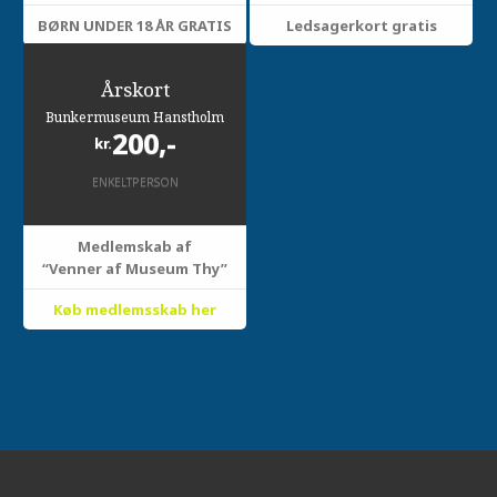
BØRN UNDER 18 ÅR GRATIS
Ledsagerkort gratis
Årskort
Bunkermuseum Hanstholm
200,-
kr.
ENKELTPERSON
Medlemskab af
“Venner af Museum Thy”
Køb medlemsskab her