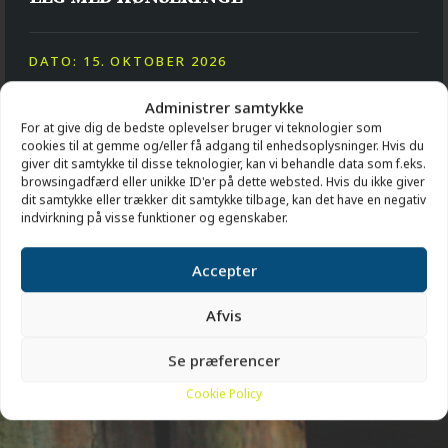
DATO: 15. OKTOBER 2026
TID: 10:00 - 16:00
Administrer samtykke
STED: BUNKERMUSEUM HANSTHOLM
For at give dig de bedste oplevelser bruger vi teknologier som
cookies til at gemme og/eller få adgang til enhedsoplysninger. Hvis du
giver dit samtykke til disse teknologier, kan vi behandle data som f.eks.
browsingadfærd eller unikke ID'er på dette websted. Hvis du ikke giver
dit samtykke eller trækker dit samtykke tilbage, kan det have en negativ
indvirkning på visse funktioner og egenskaber.
AKTIVITETER
Accepter
Afvis
Se præferencer
Cookie Policy