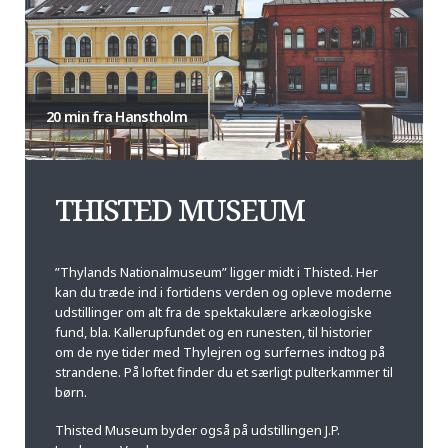
20 min fra Hanstholm
THISTED MUSEUM
”Thylands Nationalmuseum” ligger midt i Thisted. Her
kan du træde ind i fortidens verden og opleve moderne
udstillinger om alt fra de spektakulære arkæologiske
fund, bla. Kallerupfundet og en runesten, til historier
om de nye tider med Thylejren og surfernes indtog på
strandene. På loftet finder du et særligt pulterkammer til
børn.
Thisted Museum byder også på udstillingen J.P.