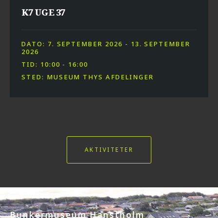
K7 UGE 37
DATO: 7. SEPTEMBER 2026 - 13. SEPTEMBER
2026
TID: 10:00 - 16:00
STED: MUSEUM THYS AFDELINGER
Kom og besøg os
AKTIVITETER
I am text block. Click edit button to change this text. Lorem ipsum dolor sit
amet, consectetur adipiscing elit. Ut elit tellus, luctus nec ullamcorper mattis,
pulvinar dapibus leo.
PLANLÆG DIT BESØG
Bunkermuseum Hanstholm