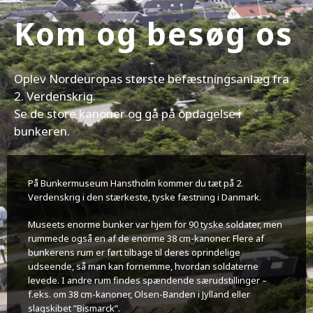
Kom og besøg os
Oplev Nordeuropas største befæstningsanlæg fra
2. Verdenskrig.
Se de store kanoner og gå på opdagelse i
bunkeren.
På Bunkermuseum Hanstholm kommer du tæt på 2.
Verdenskrig i den stærkeste, tyske fæstning i Danmark.
Museets enorme bunker var hjem for 90 tyske soldater, men
rummede også en af de enorme 38 cm-kanoner. Flere af
bunkerens rum er ført tilbage til deres oprindelige
udseende, så man kan fornemme, hvordan soldaterne
levede. I andre rum findes spændende særudstillinger –
f.eks. om 38 cm-kanoner, Olsen-Banden i Jylland eller
slagskibet ”Bismarck”.