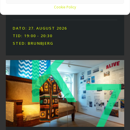
Cookie Policy
DE TYSKE BUNKERE PÅ BRUNBJERG
DATO: 27. AUGUST 2026
TID: 19:00 - 20:30
STED: BRUNBJERG