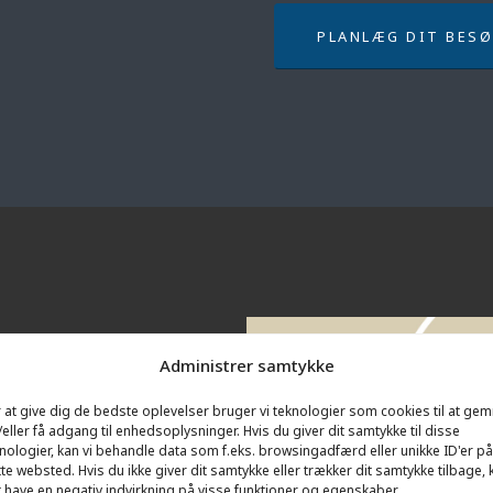
PLANLÆG DIT BES
r
Administrer samtykke
 at give dig de bedste oplevelser bruger vi teknologier som cookies til at ge
eller få adgang til enhedsoplysninger. Hvis du giver dit samtykke til disse
 var færdigstøbt den 4.
nologier, kan vi behandle data som f.eks. browsingadfærd eller unikke ID'er på
3
jernbeton. Bunkerens loft og
te websted. Hvis du ikke giver dit samtykke eller trækker dit samtykke tilbage, 
 have en negativ indvirkning på visse funktioner og egenskaber.