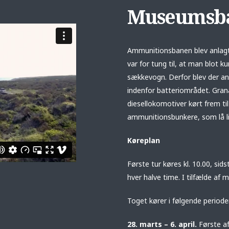
Museumsb
Ammunitionsbanen blev anlagt
var for tung til, at man blot 
sækkevogn. Derfor blev der an
indenfor batteriområdet. Gran
diesellokomotiver kørt frem til 
ammunitionsbunkere, som lå li
Køreplan
Første tur køres kl. 10.00, sid
hver halve time. I tilfælde af 
Toget kører i følgende periode
28. marts – 6. april.
Første af