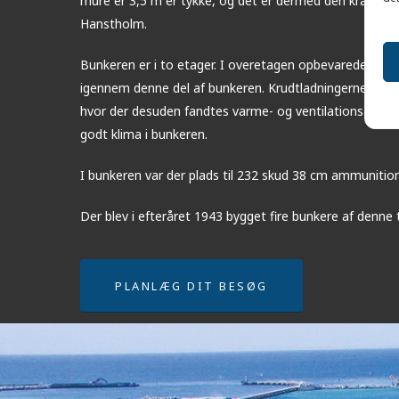
mure er 3,5 m er tykke, og det er dermed den kraftigs
Hanstholm.
Bunkeren er i to etager. I overetagen opbevaredes gr
igennem denne del af bunkeren. Krudtladningerne opbe
hvor der desuden fandtes varme- og ventilationsanlæg, 
godt klima i bunkeren.
I bunkeren var der plads til 232 skud 38 cm ammunition
Der blev i efteråret 1943 bygget fire bunkere af denne t
PLANLÆG DIT BESØG