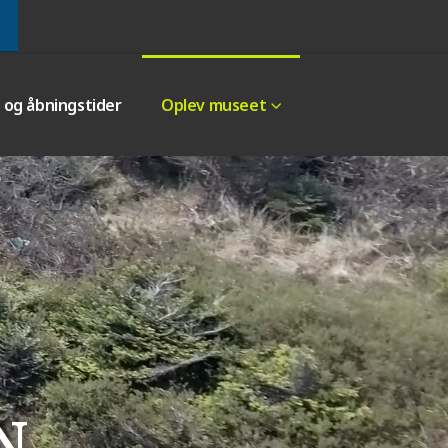
r og åbningstider
Oplev museet
N