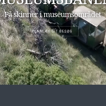
På skinner i museumsområdet
PLANLÆG DIT BESØG