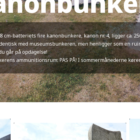
kanonbunke
38 cm-batteriets fire kanonbunkere, kanon nr. 4, ligger ca
identisk med museumsbunkeren, men henligger som en ruin 
du går på opdagelse!
nkerens ammunitionsrum: PAS PÅ! I sommermånederne køre