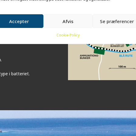
te bunkertype, som blev bygget i
Accepter
Afvis
Se præferencer
anater, og ammunitionsbanen går
varedes i bunkerens underetage,
Cookie Policy
som skulle sikre et stabilt og
.
ype i batteriet.