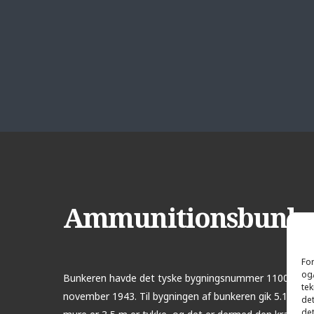
Ammunitionsbunke
For
og/
Bunkeren havde det tyske bygningsnummer 1100 M5 og
tek
november 1943. Til bygningen af bunkeren gik 5.130 m
det
det