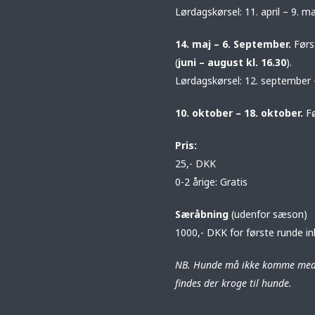
Lørdagskørsel: 11. april – 9. ma
14. maj – 6. September.
Førs
(
juni – august kl. 16.30
).
Lørdagskørsel: 12. september –
10. oktober – 18. oktober.
Fø
Pris:
25,- DKK
0-2 årige: Gratis
Særåbning
(udenfor sæson)
1000,- DKK for første runde inkl
NB. Hunde må ikke komme med 
findes der kroge til hunde.