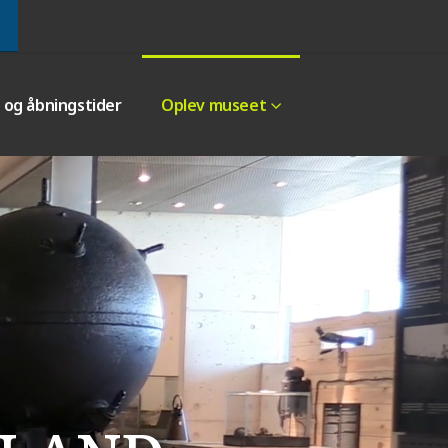
r og åbningstider
Oplev museet