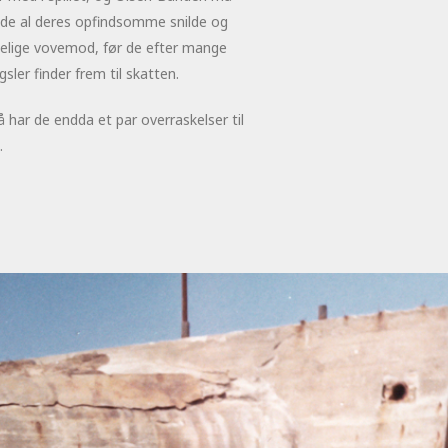
lde al deres opfindsomme snilde og
telige vovemod, før de efter mange
sler finder frem til skatten.
 har de endda et par overraskelser til
.