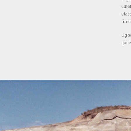
udfo
ufat
træng
Og så
gode