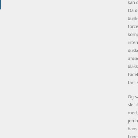
kan 
Da de
bunk
force
kompl
inter
dukke
afdød
blakk
føde
far i
Og så
slet
med,
jern
hans
finge