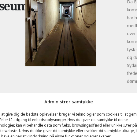
useum
Da E
komme
har h
medf
over 
komm
tysk 
og do
Syda
frede
dømm
Olse
Administrer samtykke
Benny
bekym
 at give dig de bedste oplevelser bruger vi teknologier som cookies til at ge
Jylla
eller få adgang til enhedsoplysninger. Hvis du giver dit samtykke til disse
nologier, kan vi behandle data som f.eks. browsingadfærd eller unikke ID'er på
ved 
te websted. Hvis du ikke giver dit samtykke eller trækker dit samtykke tilbage, 
kone 
 have en negativ indvirkning på visse funktioner og egenskaber.