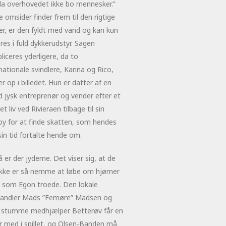
da overhovedet ikke bo mennesker.”
 omsider finder frem til den rigtige
er, er den fyldt med vand og kan kun
res i fuld dykkerudstyr. Sagen
iceres yderligere, da to
nationale svindlere, Karina og Rico,
r op i billedet. Hun er datter af en
 jysk entreprenør og vender efter et
et liv ved Rivieraen tilbage til sin
by for at finde skatten, som hendes
 sin tid fortalte hende om.
 er der jyderne. Det viser sig, at de
 ikke er så nemme at løbe om hjørner
 som Egon troede. Den lokale
handler Mads ”Femøre” Madsen og
 stumme medhjælper Betterøv får en
r med i spillet, og Olsen-Banden må