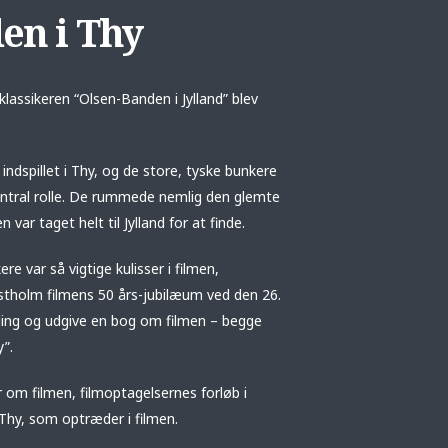
en i Thy
mklassikeren “Olsen-Banden i Jylland” blev
 indspillet i Thy, og de store, tyske bunkere
central rolle. De rummede nemlig den glemte
 var taget helt til Jylland for at finde.
 var så vigtige kulisser i filmen,
holm filmens 50 års-jubilæum ved den 26.
lling og udgive en bog om filmen – begge
y”.
r om filmen, filmoptagelsernes forløb i
Thy, som optræder i filmen.