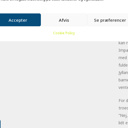
tage 
skyld
Accepter
Afvis
Se præferencer
sønn
mass
Cookie Policy
må s
kan 
Impal
med 
fuld
Jyll
barn
vente
For d
troed
”Nej,
lidt 