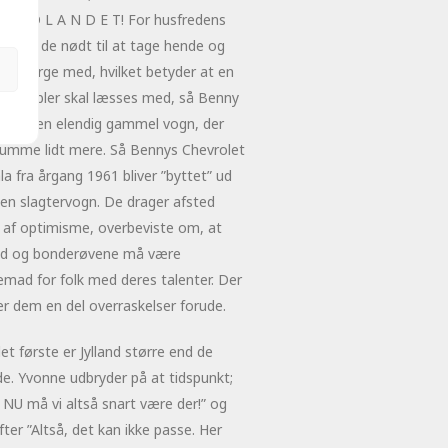
til U D L A N D E T! For husfredens
 bliver de nødt til at tage hende og
en Børge med, hvilket betyder at en
e møbler skal læsses med, så Benny
kaffe en elendig gammel vogn, der
rumme lidt mere. Så Bennys Chevrolet
a fra årgang 1961 bliver ”byttet” ud
en slagtervogn. De drager afsted
e af optimisme, overbeviste om, at
and og bonderøvene må være
emad for folk med deres talenter. Der
r dem en del overraskelser forude.
et første er Jylland større end de
e. Yvonne udbryder på at tidspunkt;
 NU må vi altså snart være der!” og
efter ”Altså, det kan ikke passe. Her