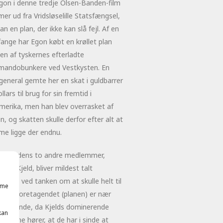
gon i denne tredje Olsen-Banden-film
r ud fra Vridsløselille Statsfængsel,
an en plan, der ikke kan slå fejl. Af en
ange har Egon købt en krøllet plan
en af tyskernes efterladte
andobunkere ved Vestkysten. En
general gemte her en skat i guldbarrer
llars til brug for sin fremtid i
merika, men han blev overrasket af
n, og skatten skulle derfor efter alt at
e ligge der endnu.
n-Bandens to andre medlemmer,
 og Kjeld, bliver mildest talt
rede ved tanken om at skulle helt til
mme
nd og foretagendet (planen) er nær
at strande, da Kjelds dominerende
kan
Yvonne hører, at de har i sinde at