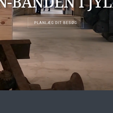
N-BANDEN I JY
PLANLÆG DIT BESØG