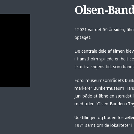
Olsen-Band
I 2021 var det 50 år siden, fil
optaget.
De centrale dele af filmen blev
i Hanstholm spillede en helt 
skat fra krigens tid, som banden
Fordi museumsområdets bunkere
markerer Bunkermuseum Hanst
juni både at åbne en særudsti
med titlen ”Olsen-Banden i Th
Udstillingen og bogen fortælle
1971 samt om de lokaliteter i 