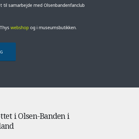
vet til samarbejde med Olsenbandenfanclub
 Thys
webshop
og i museumsbutikken.
ØG
ttet i Olsen-Banden i
land