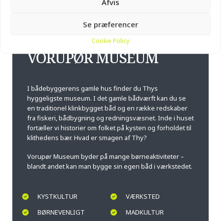
Afvis
20 min fra Hanstholm
Se præferencer
Cookie Policy
VORUPØR MUSEUM
I bådebyggerens gamle hus finder du Thys
hyggeligste museum. I det gamle bådværft kan du se
en traditionel klinkbygget båd og en række redskaber
fra fiskeri, bådbygning og redningsvæsnet. Inde i huset
fortæller vi historier om folket på kysten og forholdet til
klithedens bær. Hvad er smagen af Thy?
Vorupør Museum byder på mange børneaktiviteter –
blandt andet kan man bygge sin egen båd i værkstedet.
KYSTKULTUR
VÆRKSTED
BØRNEVENLIGT
MADKULTUR