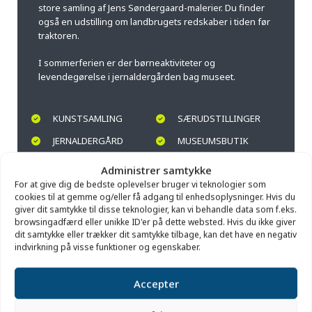
store samling af Jens Søndergaard-malerier. Du finder
også en udstilling om landbrugets redskaber i tiden før
traktoren.
I sommerferien er der børneaktiviteter og
levendegørelse i jernaldergården bag museet.
KUNSTSAMLING
SÆRUDSTILLINGER
JERNALDERGÅRD
MUSEUMSBUTIK
LEVENDEGØRELSE
FØR TRAKTOREN
Administrer samtykke
For at give dig de bedste oplevelser bruger vi teknologier som
cookies til at gemme og/eller få adgang til enhedsoplysninger. Hvis du
giver dit samtykke til disse teknologier, kan vi behandle data som f.eks.
browsingadfærd eller unikke ID'er på dette websted. Hvis du ikke giver
dit samtykke eller trækker dit samtykke tilbage, kan det have en negativ
indvirkning på visse funktioner og egenskaber.
Accepter