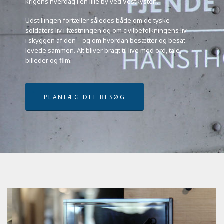
krigens hverdag i en lille by ved Vestkysten.
Udstillingen fortæller således både om de tyske
soldaters liv i fæstningen og om civilbefolkningens liv
i skyggen af den – og om hvordan besætter og besat
levede sammen. Alt bliver bragt til live med ord, tale,
billeder og film.
PLANLÆG DIT BESØG