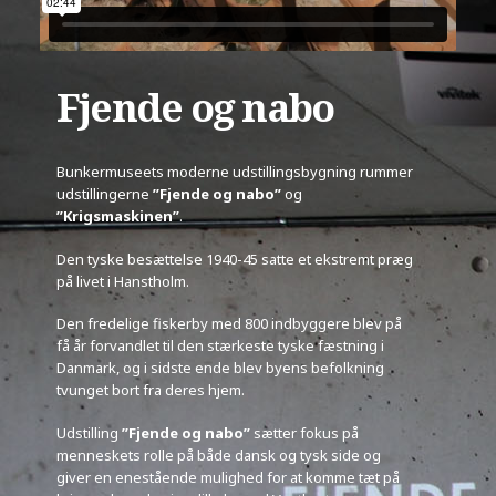
Fjende og nabo
Bunkermuseets moderne udstillingsbygning rummer
udstillingerne
”Fjende og nabo”
og
”Krigsmaskinen”
.
Den tyske besættelse 1940-45 satte et ekstremt præg
på livet i Hanstholm.
Den fredelige fiskerby med 800 indbyggere blev på
få år forvandlet til den stærkeste tyske fæstning i
Danmark, og i sidste ende blev byens befolkning
tvunget bort fra deres hjem.
Udstilling
”Fjende og nabo”
sætter fokus på
menneskets rolle på både dansk og tysk side og
giver en enestående mulighed for at komme tæt på