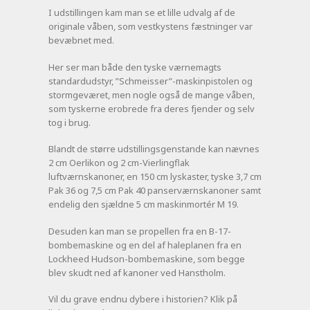
I udstillingen kam man se et lille udvalg af de
originale våben, som vestkystens fæstninger var
bevæbnet med.
Her ser man både den tyske værnemagts
standardudstyr, ”Schmeisser”-maskinpistolen og
stormgeværet, men nogle også de mange våben,
som tyskerne erobrede fra deres fjender og selv
tog i brug.
Blandt de større udstillingsgenstande kan nævnes
2 cm Oerlikon og 2 cm-Vierlingflak
luftværnskanoner, en 150 cm lyskaster, tyske 3,7 cm
Pak 36 og 7,5 cm Pak 40 panserværnskanoner samt
endelig den sjældne 5 cm maskinmortér M 19.
Desuden kan man se propellen fra en B-17-
bombemaskine og en del af haleplanen fra en
Lockheed Hudson-bombemaskine, som begge
blev skudt ned af kanoner ved Hanstholm.
Vil du grave endnu dybere i historien? Klik på