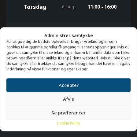
Torsdag
11:00 - 16:00
6. aug.
Administrer samtykke
Fredag
11:00 - 16:00
7. aug.
For at give dig de bedste oplevelser bruger vi teknologier som
cookies til at gemme og/eller få adgang til enhedsoplysninger. Hvis du
giver dit samtykke til disse teknologier, kan vi behandle data som f.eks.
browsingadfærd eller unikke ID'er på dette websted. Hvis du ikke giver
dit samtykke eller trækker dit samtykke tilbage, kan det have en negativ
Lørdag
11:00 - 16:00
8. aug.
indvirkning på visse funktioner og egenskaber.
Accepter
Søndag
11:00 - 16:00
9. aug.
Afvis
Se præferencer
Cookie Policy