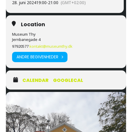
28. juni 2024
19:00
-
21:00
(GMT+02:00)
Location
Museum Thy
Jernbanegade 4
97920577
kontakt@museumthy.dk
ANDRE BEGIVENHEDER
CALENDAR
GOOGLECAL