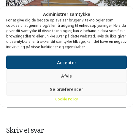
Administrer samtykke
For at give dig de bedste oplevelser bruger vi teknologier som
cookies til at gemme og/eller få adgang til enhedsoplysninger. Hvis du
giver dit samtykke til disse teknologier, kan vi behandle data som f.eks.
browsingadfærd eller unikke ID'er på dette websted. Hvis du ikke giver
dit samtykke eller trækker dit samtykke tilbage, kan det have en negativ
indvirkning på visse funktioner og egenskaber.
Accepter
Museum Thy
Afvis
Get
Se præferencer
Address - Bunkere omkring fyret 3 [Kvl
Destination Address - Bunkere om
Directions
Cookie Policy
Skriv et svar