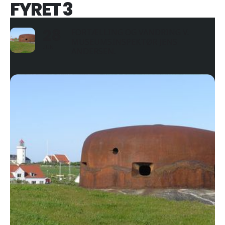
FYRET 3
28
FORTÆLLING OG VANDRING V.
MUSEUMSINSPEKTØR JENS
JUN
ANDERSEN.