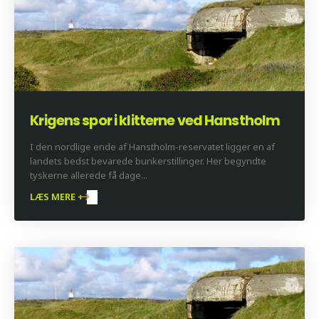
Krigens spor i klitterne ved Hanstholm
I den nordlige ende af Hanstholm-reservatet ligger en af
landets bedst bevarede bunkerstillinger. Her begyndte
tyskerne allerede få dage...
LÆS MERE +