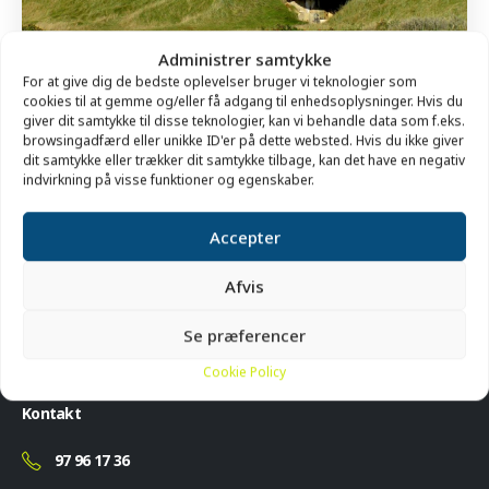
Administrer samtykke
For at give dig de bedste oplevelser bruger vi teknologier som
cookies til at gemme og/eller få adgang til enhedsoplysninger. Hvis du
Krigens spor i klitterne ved Hanstholm
giver dit samtykke til disse teknologier, kan vi behandle data som f.eks.
browsingadfærd eller unikke ID'er på dette websted. Hvis du ikke giver
Fortælling og vandring v. museumsinspektør Jens Andersen.
dit samtykke eller trækker dit samtykke tilbage, kan det have en negativ
I den nordlige ende af Hanstholm-reservatet ligger en af
indvirkning på visse funktioner og egenskaber.
landets bedst...
LÆS MERE +
Accepter
Afvis
Se præferencer
Cookie Policy
Kontakt
97 96 17 36