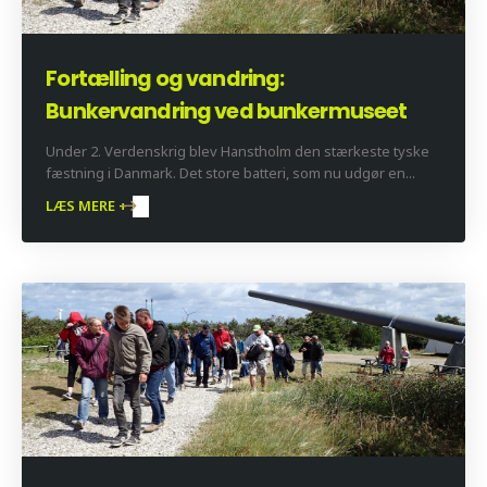
Fortælling og vandring:
Bunkervandring ved bunkermuseet
Under 2. Verdenskrig blev Hanstholm den stærkeste tyske
fæstning i Danmark. Det store batteri, som nu udgør en...
LÆS MERE +