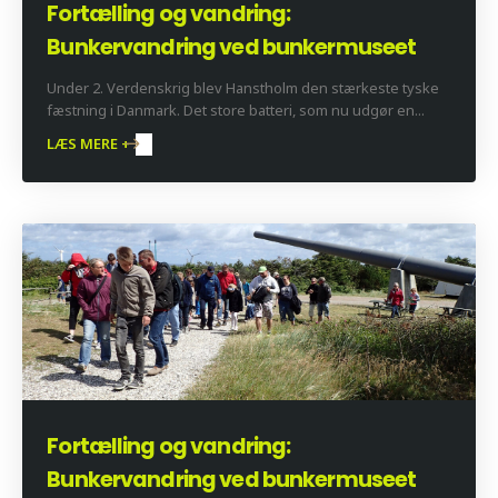
Fortælling og vandring:
Bunkervandring ved bunkermuseet
Under 2. Verdenskrig blev Hanstholm den stærkeste tyske
fæstning i Danmark. Det store batteri, som nu udgør en...
LÆS MERE +
Fortælling og vandring:
Bunkervandring ved bunkermuseet