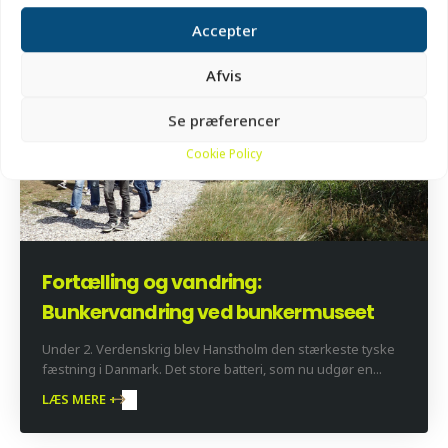
LÆS MERE +
Accepter
Afvis
Se præferencer
Cookie Policy
Fortælling og vandring:
Bunkervandring ved bunkermuseet
Under 2. Verdenskrig blev Hanstholm den stærkeste tyske
fæstning i Danmark. Det store batteri, som nu udgør en...
LÆS MERE +