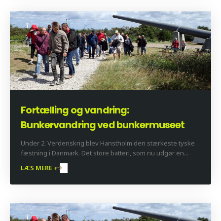
Fortælling og vandring:
Bunkervandring ved bunkermuseet
Under 2. Verdenskrig blev Hanstholm den stærkeste tyske
fæstning i Danmark. Det store batteri, som nu udgør en...
LÆS MERE +