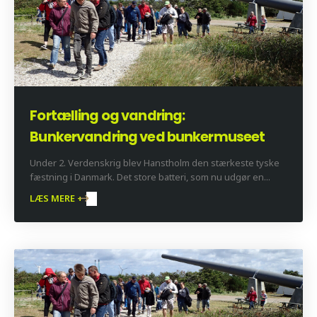
Fortælling og vandring:
Bunkervandring ved bunkermuseet
Under 2. Verdenskrig blev Hanstholm den stærkeste tyske
fæstning i Danmark. Det store batteri, som nu udgør en...
LÆS MERE +