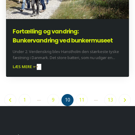
Fortælling og vandring:
Bunkervandring ved bunkermuseet
Under 2. Verdenskrig blev Hanstholm den stærkeste tyske
fæstning i Danmark. Det store batteri, som nu udgør en...
LÆS MERE +
…
…
1
9
10
11
13