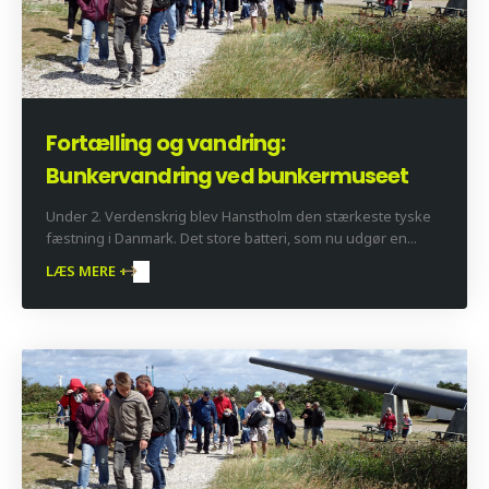
Fortælling og vandring:
Bunkervandring ved bunkermuseet
Under 2. Verdenskrig blev Hanstholm den stærkeste tyske
fæstning i Danmark. Det store batteri, som nu udgør en...
LÆS MERE +