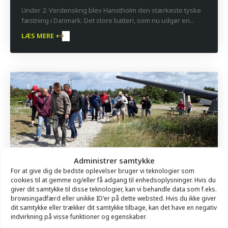
Under 2. Verdenskrig blev Hanstholm den stærkeste tyske
fæstning i Danmark. Det store batteri, som nu udgør en...
LÆS MERE +
Administrer samtykke
For at give dig de bedste oplevelser bruger vi teknologier som
Fortælling og vandring:
cookies til at gemme og/eller få adgang til enhedsoplysninger. Hvis du
Bunkervandring ved bunkermuseet
giver dit samtykke til disse teknologier, kan vi behandle data som f.eks.
browsingadfærd eller unikke ID'er på dette websted. Hvis du ikke giver
dit samtykke eller trækker dit samtykke tilbage, kan det have en negativ
Under 2. Verdenskrig blev Hanstholm den stærkeste tyske
indvirkning på visse funktioner og egenskaber.
fæstning i Danmark. Det store batteri, som nu udgør en...