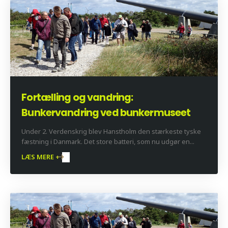
Fortælling og vandring:
Bunkervandring ved bunkermuseet
Under 2. Verdenskrig blev Hanstholm den stærkeste tyske
fæstning i Danmark. Det store batteri, som nu udgør en...
LÆS MERE +