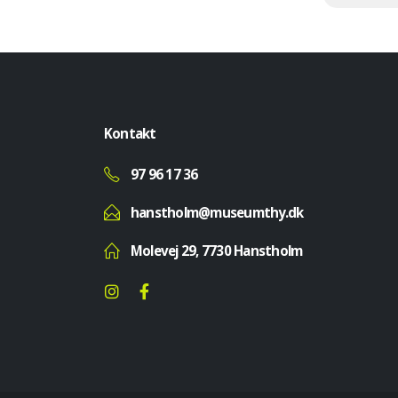
Kontakt
97 96 17 36
hanstholm@museumthy.dk
Molevej 29, 7730 Hanstholm