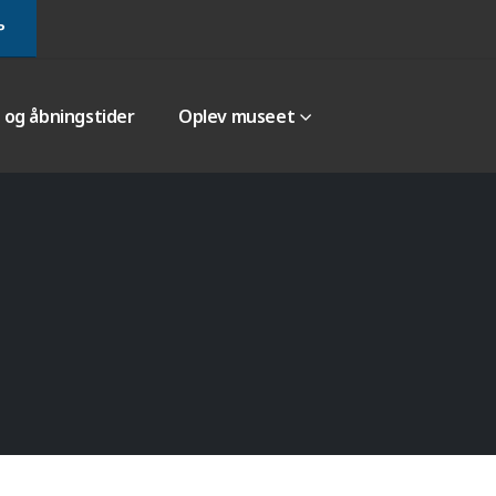
P
r og åbningstider
Oplev museet