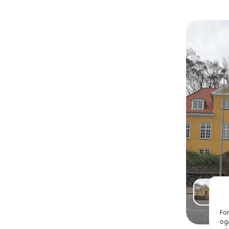
For
og/