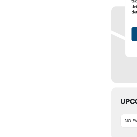
tek
det
det
UPC
NO E