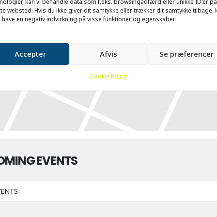
nologier, kan vi behandle data som f.eks. browsingadfærd eller unikke ID'er på
te websted. Hvis du ikke giver dit samtykke eller trækker dit samtykke tilbage, 
 have en negativ indvirkning på visse funktioner og egenskaber.
Accepter
Afvis
Se præferencer
Cookie Policy
OMING EVENTS
VENTS