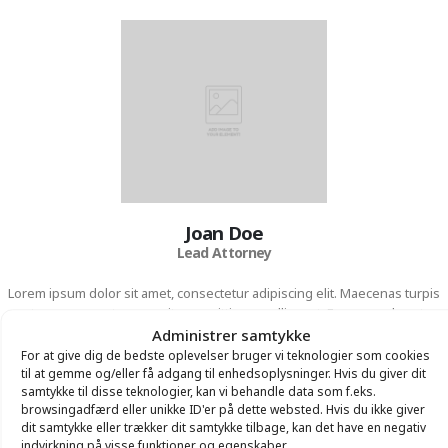
Joan Doe
Lead Attorney
Lorem ipsum dolor sit amet, consectetur adipiscing elit. Maecenas turpis
metus, congue at augue vitae, sagittis convallis erat. Fusce eu pharetra
ligula.
Administrer samtykke
For at give dig de bedste oplevelser bruger vi teknologier som cookies
til at gemme og/eller få adgang til enhedsoplysninger. Hvis du giver dit
samtykke til disse teknologier, kan vi behandle data som f.eks.
VIEW MORE
browsingadfærd eller unikke ID'er på dette websted. Hvis du ikke giver
dit samtykke eller trækker dit samtykke tilbage, kan det have en negativ
indvirkning på visse funktioner og egenskaber.